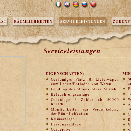
AST
RÄUMLICHKEITEN
SERVICELEISTUNGEN
ZUKUNF
Serviceleistungen
EIGENSCHAFTEN
MI
:
S
Geräumiger Platz für Lieferwagen
u
zum Laden/Entladen von Waren
E
Leistung des Stromzählers: 50kwh
T
Beleuchtungsanlage
W
Gasanlage / Zähler ab 50000
Kcal/h
A
u
Möglichkeiten zur Verdunkelung
der Räumlichkeiten
C
Klimaanlage
R
Heizungsanlage
V
Garderobe
V