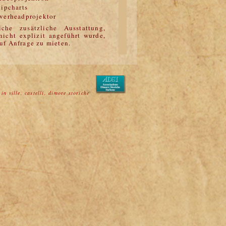
lipcharts
verheadprojektor
iche zusätzliche Ausstattung,
nicht explizit angeführt wurde,
auf Anfrage zu mieten.