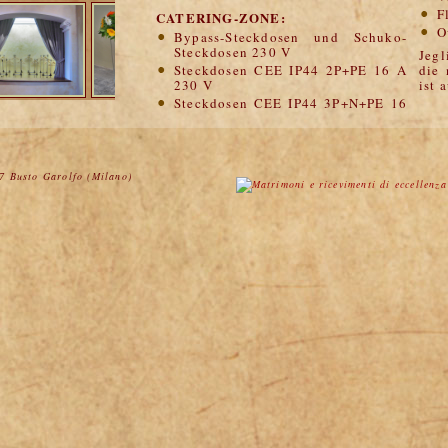
F
CATERING-ZONE:
O
Bypass-Steckdosen und Schuko-
Steckdosen 230 V
Jegl
Steckdosen CEE IP44 2P+PE 16 A
die 
230 V
ist 
Steckdosen CEE IP44 3P+N+PE 16
A 400 V
Steckdosen CEE IP44 3P+N+PE 32
A 400 V
2 Gefriertruhen (L 165 x P 70 x H
 7 Busto Garolfo (Milano)
88, totali 1400l)
Vorrichtung zur Installation von
zwei Spülbecken mit fließendem
Warm- und Kaltwasser
Ablageflächen, Dunstabzug
Großflächige Fenster zur Hofseite
Direkter Zugang zu den
Magazinen/Speicherkammern, zu
den Parkplätzen für die
Lieferwägen.
PAVILLON
Verfügbare elektrische Leistung:
20 Kwh
Beleuchtungsanlage
TOILETTE