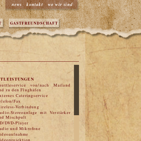
news
kontakt
wo wir sind
T
GASTFREUNDSCHAFT
ETLEISTUNGEN
huttleservice von/nach Mailand
nd zu den Flughäfen
xternes Cateringservice
elefon/Fax
ireless-Verbindung
udio-Stereoanlage mit Verstärker
nd Mischpult
D/DVD-Player
adio und Mikrofone
ideoaufnahme
ideoprojektion