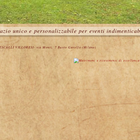
azio unico e personalizzabile per eventi indimenticab
RESCALLI VILLORESI- via Monti, 7 Busto Garolfo (Milano)